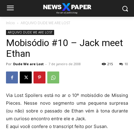
Início
ARQUIVO DUDE WE ARE LOST
ARQUIVO DUDE WE ARE LOST
Mobisódio #10 – Jack meet
Ethan
Por
Dude We are Lost
-
7 de janeiro de 2008
215
10
Via Lost Spoilers está no ar o 10º mobisódio de Missing
Pieces. Nesse novo segmento uma pequena surpresa
(ou não) sobre o passado de Ethan vém à tona durante
um curioso encontro entre ele e Jack.
E aqui você confere o transcript feito por Susan.