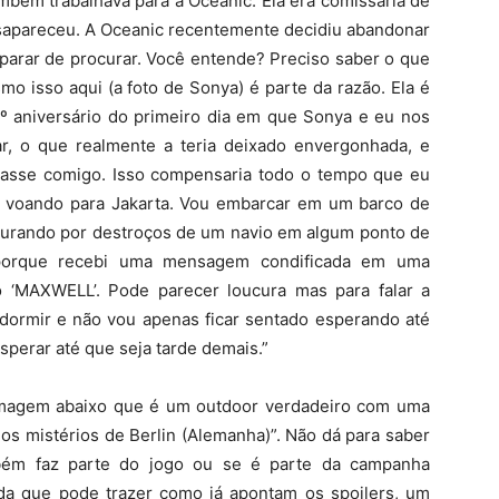
mbém trabalhava para a Oceanic. Ela era comissária de
sapareceu. A Oceanic recentemente decidiu abandonar
 parar de procurar. Você entende? Preciso saber o que
o isso aqui (a foto de Sonya) é parte da razão. Ela é
8º aniversário do primeiro dia em que Sonya e eu nos
, o que realmente a teria deixado envergonhada, e
sasse comigo. Isso compensaria todo o tempo que eu
i voando para Jakarta. Vou embarcar em um barco de
ocurando por destroços de um navio em algum ponto de
 porque recebi uma mensagem condificada em uma
 ‘MAXWELL’. Pode parecer loucura mas para falar a
 dormir e não vou apenas ficar sentado esperando até
perar até que seja tarde demais.”
 imagem abaixo que é um outdoor verdadeiro com uma
os mistérios de Berlin (Alemanha)”. Não dá para saber
bém faz parte do jogo ou se é parte da campanha
da que pode trazer como já apontam os spoilers, um