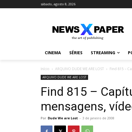
sábado, agosto 8, 2026
CINEMA
SÉRIES
STREAMING
P
Início
ARQUIVO DUDE WE ARE LOST
Find 815 – Ca
ARQUIVO DUDE WE ARE LOST
Find 815 – Capítu
mensagens, víde
Por
Dude We are Lost
-
3 de janeiro de 2008