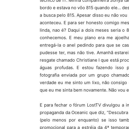
técnico de IT. Minha companheira Sonya ta
bordo e estava no vôo 815 quando ele… de
a busca pelo 815. Apesar disso eu não vou
aconteceu. E para ser honesto comigo mesm
linda, nao é? Daqui a dois meses seria o 
conhecemos. E meu plano era me ajoelhar
entregá-la o anel pedindo para que se ca
pudesse ter, mas não tive. Amanhã estare
resgate chamado Christiane I que está pr
águas profudas. E estou fazendo isso
fotografia enviada por um grupo chamado
verdade eu me sinto um lixo, não consigo
que eu me sinta bem novamente. Não vou es
E para fechar o fórum LostTV divulgou a
propaganda da Oceanic que diz, “Descubra 
(pelo menos por enquanto) se isso tam
promocional para a estréia da 4ª tempora