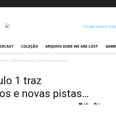
ODCAST
COLEÇÃO
ARQUIVO DUDE WE ARE LOST
GAME
pítulo 1 traz mensagens, vídeos e novas pistas…
lo 1 traz
os e novas pistas…
243
9