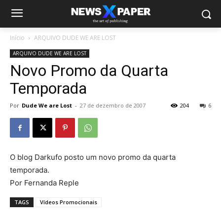
Início
ARQUIVO DUDE WE ARE LOST
ARQUIVO DUDE WE ARE LOST
Novo Promo da Quarta
Temporada
Por
Dude We are Lost
-
27 de dezembro de 2007
204
6
O blog Darkufo posto um novo promo da quarta
temporada.
Por Fernanda Reple
TAGS
Vídeos Promocionais