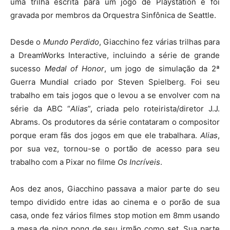
uma trilha escrita para um jogo de Playstation e foi
gravada por membros da Orquestra Sinfônica de Seattle.
Desde o
Mundo Perdido
, Giacchino fez várias trilhas para
a DreamWorks Interactive, incluindo a série de grande
sucesso
Medal of Honor
, um jogo de simulação da 2ª
Guerra Mundial criado por Steven Spielberg. Foi seu
trabalho em tais jogos que o levou a se envolver com na
série da ABC “
Alias
”, criada pelo roteirista/diretor J.J.
Abrams. Os produtores da série contataram o compositor
porque eram fãs dos jogos em que ele trabalhara.
Alias
,
por sua vez, tornou-se o portão de acesso para seu
trabalho com a Pixar no filme
Os Incríveis
.
Aos dez anos, Giacchino passava a maior parte do seu
tempo dividido entre idas ao cinema e o porão de sua
casa, onde fez vários filmes stop motion em 8mm usando
a mesa de ping pong de seu irmão como set. Sua parte