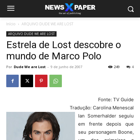
Início
ARQUIVO DUDE WE ARE LOST
ARQUIVO DUDE WE ARE LOST
Estrela de Lost descobre o
mundo de Marco Polo
Por
Dude We are Lost
-
9 de junho de 2007
249
4
Fonte: TV Guide
Tradução: Carolina Menescal
Ian Somerhalder seguiu
em frente depois que
seu personagem Boone,