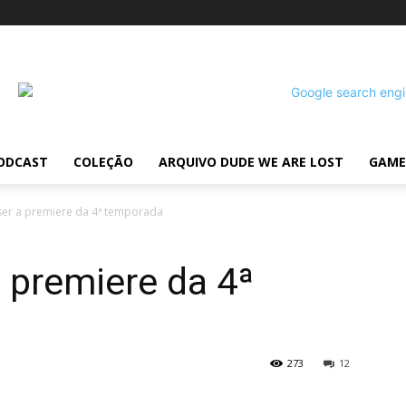
ODCAST
COLEÇÃO
ARQUIVO DUDE WE ARE LOST
GAME
er a premiere da 4ª temporada
 premiere da 4ª
273
12