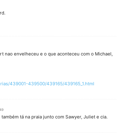
rd.
rt nao envelheceu e o que aconteceu com o Michael,
aterias/439001-439500/439165/439165_1.html
:49
 também tá na praia junto com Sawyer, Juliet e cia.