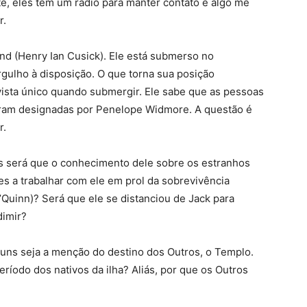
orte, eles tem um rádio para manter contato e algo me
r.
nd (Henry Ian Cusick). Ele está submerso no
lho à disposição. O que torna sua posição
 vista único quando submergir. Ele sabe que as pessoas
ram designadas por Penelope Widmore. A questão é
r.
 será que o conhecimento dele sobre os estranhos
es a trabalhar com ele em prol da sobrevivência
’Quinn)? Será que ele se distanciou de Jack para
dimir?
lguns seja a menção do destino dos Outros, o Templo.
íodo dos nativos da ilha? Aliás, por que os Outros