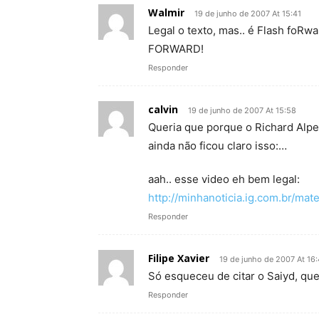
Walmir
19 de junho de 2007 At 15:41
Legal o texto, mas.. é Flash foRwa
FORWARD!
Responder
calvin
19 de junho de 2007 At 15:58
Queria que porque o Richard Alpe
ainda não ficou claro isso:…
aah.. esse video eh bem legal:
http://minhanoticia.ig.com.br/m
Responder
Filipe Xavier
19 de junho de 2007 At 16
Só esqueceu de citar o Saiyd, que
Responder