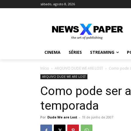
sábado, agosto 8, 2026
CINEMA
SÉRIES
STREAMING
P
Início
ARQUIVO DUDE WE ARE LOST
Como pode s
ARQUIVO DUDE WE ARE LOST
Como pode ser a
temporada
Por
Dude We are Lost
-
19 de junho de 2007