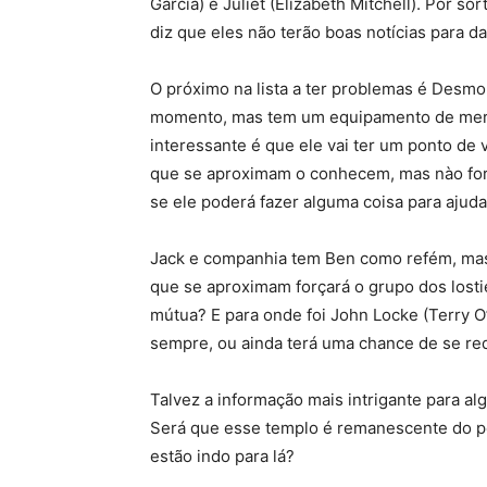
Garcia) e Juliet (Elizabeth Mitchell). Por s
diz que eles não terão boas notícias para da
O próximo na lista a ter problemas é Desmo
momento, mas tem um equipamento de mergu
interessante é que ele vai ter um ponto de
que se aproximam o conhecem, mas nào fo
se ele poderá fazer alguma coisa para ajuda
Jack e companhia tem Ben como refém, mas
que se aproximam forçará o grupo dos losti
mútua? E para onde foi John Locke (Terry O
sempre, ou ainda terá uma chance de se re
Talvez a informação mais intrigante para a
Será que esse templo é remanescente do per
estão indo para lá?