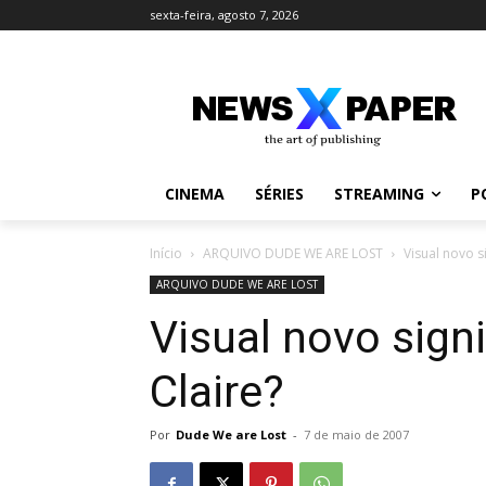
sexta-feira, agosto 7, 2026
CINEMA
SÉRIES
STREAMING
P
Início
ARQUIVO DUDE WE ARE LOST
Visual novo s
ARQUIVO DUDE WE ARE LOST
Visual novo signi
Claire?
Por
Dude We are Lost
-
7 de maio de 2007