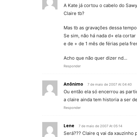
A Kate já cortou o cabelo do Sawy
Claire tb?
Mas tb as gravações dessa tempo
Se sim, não há nada d+ ela corta
e de + de 1 mês de férias pela fre
Acho que não quer dizer nd…
Responder
Anônimo
7 de maio de 2007 At 04:40
Ou então ela só encerrou as parti
a claire ainda tem historia a ser d
Responder
Lene
7 de maio de 2007 At 05:14
Será??? Claire q vai da xauzinho