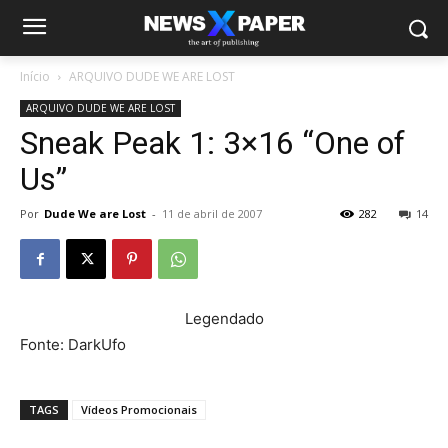
Início
ARQUIVO DUDE WE ARE LOST
ARQUIVO DUDE WE ARE LOST
Sneak Peak 1: 3×16 “One of
Us”
Por
Dude We are Lost
-
11 de abril de 2007
282
14
Legendado
Fonte: DarkUfo
TAGS
Vídeos Promocionais