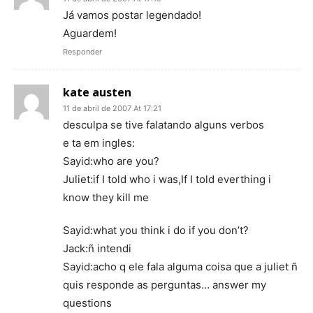
Já vamos postar legendado!
Aguardem!
Responder
kate austen
11 de abril de 2007 At 17:21
desculpa se tive falatando alguns verbos
e ta em ingles:
Sayid:who are you?
Juliet:if I told who i was,If I told everthing i
know they kill me
Sayid:what you think i do if you don’t?
Jack:ñ intendi
Sayid:acho q ele fala alguma coisa que a juliet ñ
quis responde as perguntas… answer my
questions