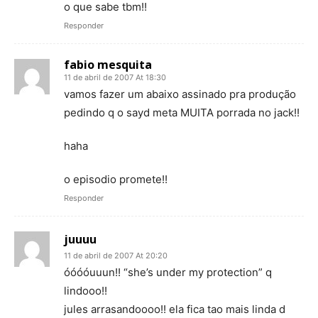
o que sabe tbm!!
Responder
fabio mesquita
11 de abril de 2007 At 18:30
vamos fazer um abaixo assinado pra produção
pedindo q o sayd meta MUITA porrada no jack!!
haha
o episodio promete!!
Responder
juuuu
11 de abril de 2007 At 20:20
óóóóuuun!! “she’s under my protection” q
lindooo!!
jules arrasandoooo!! ela fica tao mais linda d