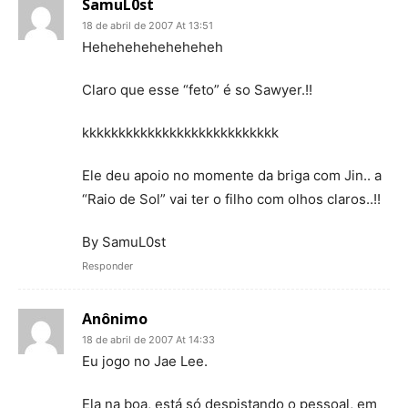
SamuL0st
18 de abril de 2007 At 13:51
Heheheheheheheheh
Claro que esse “feto” é so Sawyer.!!
kkkkkkkkkkkkkkkkkkkkkkkkkkk
Ele deu apoio no momente da briga com Jin.. a
“Raio de Sol” vai ter o filho com olhos claros..!!
By SamuL0st
Responder
Anônimo
18 de abril de 2007 At 14:33
Eu jogo no Jae Lee.
Ela na boa, está só despistando o pessoal, em