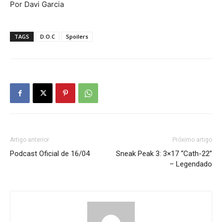
Por Davi Garcia
TAGS
D.O.C
Spoilers
Artigo anterior
Próximo artigo
Podcast Oficial de 16/04
Sneak Peak 3: 3×17 “Cath-22”
– Legendado