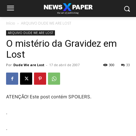
Início
ARQUIVO DUDE WE ARE LOST
ARQUIVO DUDE WE ARE LOST
O mistério da Gravidez em
Lost
Por
Dude We are Lost
-
17 de abril de 2007
300
33
ATENÇÃO! Este post contém SPOILERS.
.
.