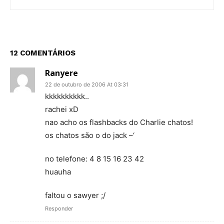
12 COMENTÁRIOS
Ranyere
22 de outubro de 2006 At 03:31
kkkkkkkkkk..
rachei xD
nao acho os flashbacks do Charlie chatos!
os chatos são o do jack –‘
no telefone: 4 8 15 16 23 42
huauha
faltou o sawyer ;/
Responder