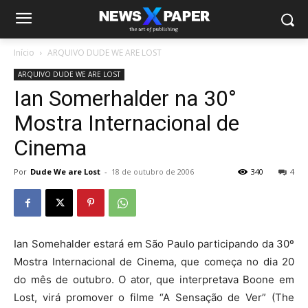
Início
ARQUIVO DUDE WE ARE LOST
ARQUIVO DUDE WE ARE LOST
Ian Somerhalder na 30°
Mostra Internacional de
Cinema
Por
Dude We are Lost
-
18 de outubro de 2006
340
4
Ian Somehalder estará em São Paulo participando da 30º
Mostra Internacional de Cinema, que começa no dia 20
do mês de outubro. O ator, que interpretava Boone em
Lost, virá promover o filme “A Sensação de Ver” (The