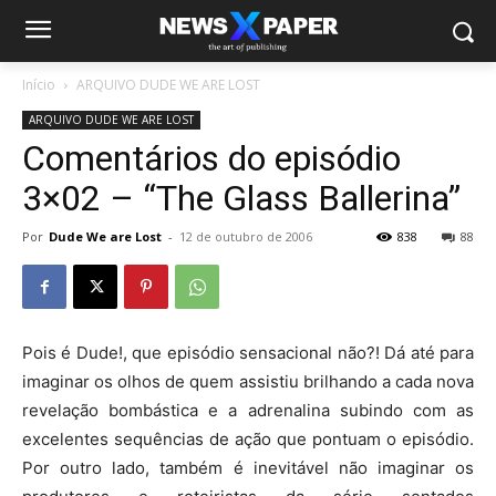
Início
ARQUIVO DUDE WE ARE LOST
ARQUIVO DUDE WE ARE LOST
Comentários do episódio
3×02 – “The Glass Ballerina”
Por
Dude We are Lost
-
12 de outubro de 2006
838
88
Pois é Dude!, que episódio sensacional não?! Dá até para
imaginar os olhos de quem assistiu brilhando a cada nova
revelação bombástica e a adrenalina subindo com as
excelentes sequências de ação que pontuam o episódio.
Por outro lado, também é inevitável não imaginar os