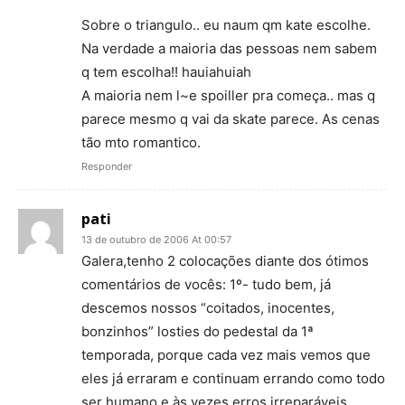
Sobre o triangulo.. eu naum qm kate escolhe.
Na verdade a maioria das pessoas nem sabem
q tem escolha!! hauiahuiah
A maioria nem l~e spoiller pra começa.. mas q
parece mesmo q vai da skate parece. As cenas
tão mto romantico.
Responder
pati
13 de outubro de 2006 At 00:57
Galera,tenho 2 colocações diante dos ótimos
comentários de vocês: 1º- tudo bem, já
descemos nossos “coitados, inocentes,
bonzinhos” losties do pedestal da 1ª
temporada, porque cada vez mais vemos que
eles já erraram e continuam errando como todo
ser humano e às vezes erros irreparáveis,