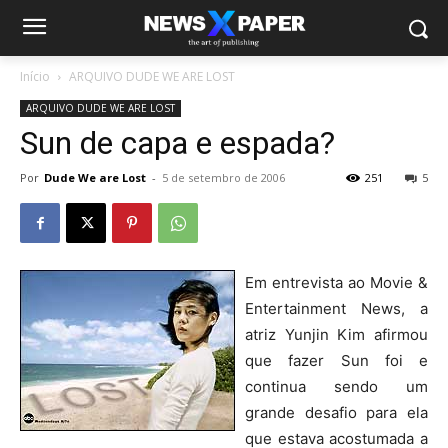
Início
ARQUIVO DUDE WE ARE LOST
ARQUIVO DUDE WE ARE LOST
Sun de capa e espada?
Por
Dude We are Lost
-
5 de setembro de 2006
251
5
Em entrevista ao Movie &
Entertainment News, a
atriz Yunjin Kim afirmou
que fazer Sun foi e
continua sendo um
grande desafio para ela
que estava acostumada a