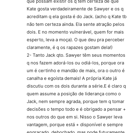
que possam existir os q tem certeza de que
Kate gosta verdadeiramente de Sawyer e os q
acreditam q ela gosta é do Jack. (acho q Kate tb
não tem certeza ainda. Ela sente atração pelos
dois. E no momento vulnerável, quem for mais
esperto, leva a moça). O que deu pra perceber
claramente, é q os rapazes gostam dela!)
2- Tanto Jack qto. Sawyer têm seus momentos
q nos fazem adorá-los ou odiá-los, porque ora
um é certinho e mandão de mais, ora o outro é
canalha e egoísta demais! A própria Kate já
discutiu com os dois durante a série.E é claro q
quem assume a posição de liderança como o
Jack, nem sempre agrada, porque tem q tomar
decisões o tempo todo e é obrigado a pensar +
nos outros do que em si. Nisso o Sawyer leva
vantagem, porque está + disponível e sempre
engraçado, debochado, mas pode futuramente,