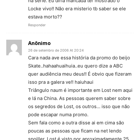
na serie. Eu diria mancada ter mostrado o
Locke vivo!! Não era misterio tb saber se ele
estava morto??
Responder
Anônimo
26 de setembro de 2006 At 20:24
Cara nada ave essa história da promo do beijo
Skate..hahaahuaihuia..eu quero dize a ABC
quer audiência meu deus!! É obvio que fizeram
isso pra a galera ve!! haiuhaui
Triângulo naum é importante em Lost nem aqui
e lá na China. As pessoas querem saber sobre
os segredos de Lost, os outros… isso que não
pode escapar numa promo.
Sem fala como a outra disse ai em cima são
poucas as pessoas que ficam na net lendo
spoiller. Lost é visto por aproximadamente 25