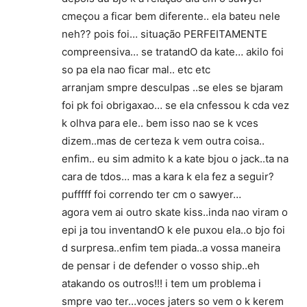
cmeçou a ficar bem diferente.. ela bateu nele
neh?? pois foi… situação PERFEITAMENTE
compreensiva… se tratandO da kate… akilo foi
so pa ela nao ficar mal.. etc etc
arranjam smpre desculpas ..se eles se bjaram
foi pk foi obrigaxao… se ela cnfessou k cda vez
k olhva para ele.. bem isso nao se k vces
dizem..mas de certeza k vem outra coisa..
enfim.. eu sim admito k a kate bjou o jack..ta na
cara de tdos… mas a kara k ela fez a seguir?
pufffff foi correndo ter cm o sawyer…
agora vem ai outro skate kiss..inda nao viram o
epi ja tou inventandO k ele puxou ela..o bjo foi
d surpresa..enfim tem piada..a vossa maneira
de pensar i de defender o vosso ship..eh
atakando os outros!!! i tem um problema i
smpre vao ter…voces jaters so vem o k kerem