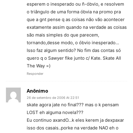
esperem o inesperado ou ñ-óbvio, e resolvem
o triângulo de uma forma óbvia na promo pra
que a gnt pense q as coisas não vão acontecer
exatamente assim quando na verdade as coisas
são mais simples do que parecem,
tornando,desse modo, o óbvio inesperado…
Isso faz algum sentido? No fim das contas só
quero q o Sawyer fike junto c/ Kate. Skate All
The Way =)
Responder
Anônimo
26 de setembro de 2006 At 22:51
skate agora jate no final??? mas o k pensam
LOST eh alguma novela???
Eu continuo axandO…k eles kerem ja dexpaxar
isso dos casais..porke na verdade NAO eh o