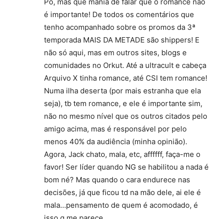
Pô, mas que mania de falar que o romance não
é importante! De todos os comentários que
tenho acompanhado sobre os promos da 3ª
temporada MAIS DA METADE são shippers! E
não só aqui, mas em outros sites, blogs e
comunidades no Orkut. Até a ultracult e cabeça
Arquivo X tinha romance, até CSI tem romance!
Numa ilha deserta (por mais estranha que ela
seja), tb tem romance, e ele é importante sim,
não no mesmo nível que os outros citados pelo
amigo acima, mas é responsável por pelo
menos 40% da audiência (minha opinião).
Agora, Jack chato, mala, etc, affffff, faça-me o
favor! Ser líder quando NG se habilitou a nada é
bom né? Mas quando o cara endurece nas
decisões, já que ficou td na mão dele, ai ele é
mala…pensamento de quem é acomodado, é
isso q me parece.