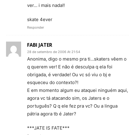
ver… i mais nada!!
skate 4ever
Responder
FABI JATER
28 de setembro de 2006 At 21:54
Anonima, digo o mesmo pra ti…skaters vêem o
q querem ver! E não é desculpa q ela foi
obrigada, é verdade! Ou vc só viu o bj e
esqueceu do contexto?!
E em momento algum eu ataquei ninguém aqui,
agora vc tá atacando sim, os Jaters e o
português? Q q ele fez pra vc? Ou a lingua
pátria agora tb é Jater?
***JATE IS FATE***