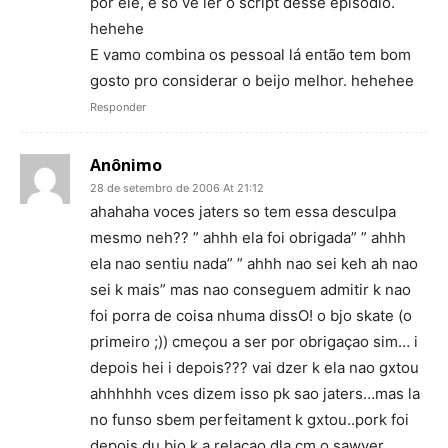
por ele, é so ve ler o script desse episódio.
hehehe
E vamo combina os pessoal lá então tem bom
gosto pro considerar o beijo melhor. hehehee
Responder
Anônimo
28 de setembro de 2006 At 21:12
ahahaha voces jaters so tem essa desculpa
mesmo neh?? ” ahhh ela foi obrigada” ” ahhh
ela nao sentiu nada” ” ahhh nao sei keh ah nao
sei k mais” mas nao conseguem admitir k nao
foi porra de coisa nhuma dissO! o bjo skate (o
primeiro ;)) cmeçou a ser por obrigaçao sim… i
depois hei i depois??? vai dzer k ela nao gxtou
ahhhhhh vces dizem isso pk sao jaters…mas la
no funso sbem perfeitament k gxtou..pork foi
depois du bjo k a relaçao dla cm o sawyer