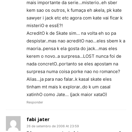
mais importante da serie…misterio..eh sber
kem sao os outros, k fumaça eh akela, pk kate
sawyer i jack etc etc agora com kate vai ficar k
misteriO e essE?!
AcreditO k de Skate sim… na volta eh so pa
despistar..mas nao acreditO nao…eles sbem k a
maoria..pensa k ela gosta do jack…mas eles
kerem o novo..a surpresa…LOST nunca foi de
nada concretO..portanto se eles apostam na
surpresa numa coisa porke nao no romance?
Alias…ja para nao falar..k kasal skate eles
tinham mt mais k explorar..do k um casal
xatinhO como Jate… (jack maior xataO)
Responder
fabi jater
26 de setembro de 2006 At 23:59