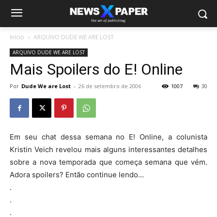
Início
ARQUIVO DUDE WE ARE LOST
ARQUIVO DUDE WE ARE LOST
Mais Spoilers do E! Online
Por
Dude We are Lost
-
26 de setembro de 2006
1007
30
Em seu chat dessa semana no E! Online, a colunista
Kristin Veich revelou mais alguns interessantes detalhes
sobre a nova temporada que começa semana que vém.
Adora spoilers? Então continue lendo…
.
.
.