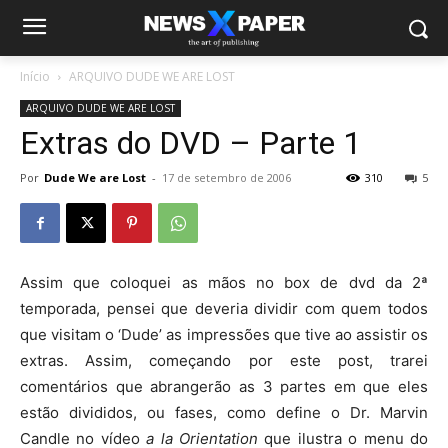
Início
ARQUIVO DUDE WE ARE LOST
ARQUIVO DUDE WE ARE LOST
Extras do DVD – Parte 1
Por
Dude We are Lost
-
17 de setembro de 2006
310
5
Assim que coloquei as mãos no box de dvd da 2ª
temporada, pensei que deveria dividir com quem todos
que visitam o ‘Dude’ as impressões que tive ao assistir os
extras. Assim, começando por este post, trarei
comentários que abrangerão as 3 partes em que eles
estão divididos, ou fases, como define o Dr. Marvin
Candle no vídeo
a la Orientation
que ilustra o menu do