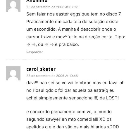
Anônimo
23 de setembro de 2006 At 02:28
Sem falar nos easter eggs que tem no disco 7.
Praticamente em cada tela de seleção existe
um escondido. A manha é descobrir onde o
cursor trava e mov^`e-lo na direção certa. Tipo:
=> =>, ou => => e pra baixo.
Responder
carol_skater
23 de setembro de 2006 At 19:46
davi!!! nao sei se vc vai lembrar, mas eu tava lah
no riosul qdo c foi dar aquela palestra(q eu
achei simplesmente sensacional!!!) de LOST!
e concordo plenamente com vc, o mundo
segundo sawyer eh mto comedia!!! XD os
apelidos q ele dah são os mais hilários xDDD