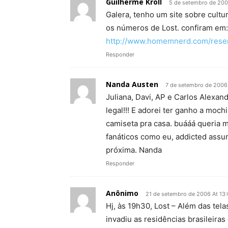
Guilherme Kroll
5 de setembro de 200
Galera, tenho um site sobre cultu
os números de Lost. confiram em:
http://www.homemnerd.com/rese
Responder
Nanda Austen
7 de setembro de 2006
Juliana, Davi, AP e Carlos Alexan
legal!!! E adorei ter ganho a moch
camiseta pra casa. buááá queria m
fanáticos como eu, addicted assum
próxima. Nanda
Responder
Anônimo
21 de setembro de 2006 At 13
Hj, às 19h30, Lost – Além das tel
invadiu as residências brasileiras