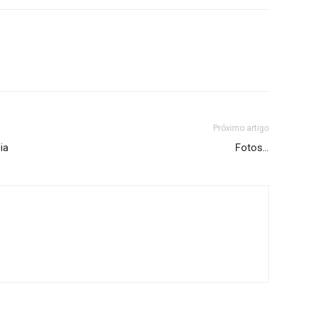
Próximo artigo
ia
Fotos…