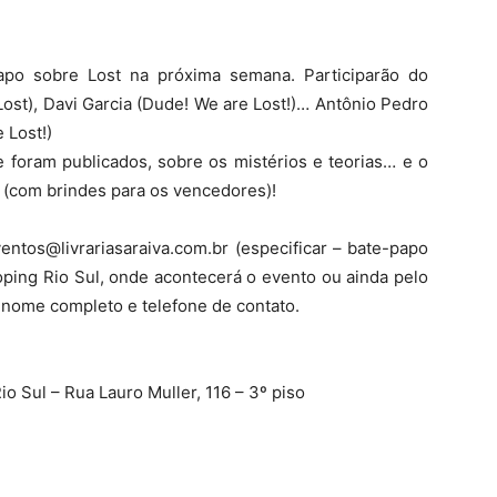
po sobre Lost na próxima semana. Participarão do
Lost), Davi Garcia (Dude! We are Lost!)… Antônio Pedro
 Lost!)
e foram publicados, sobre os mistérios e teorias… e o
z (com brindes para os vencedores)!
ventos@livrariasaraiva.com.br (especificar – bate-papo
hoping Rio Sul, onde acontecerá o evento ou ainda pelo
 nome completo e telefone de contato.
o Sul – Rua Lauro Muller, 116 – 3º piso