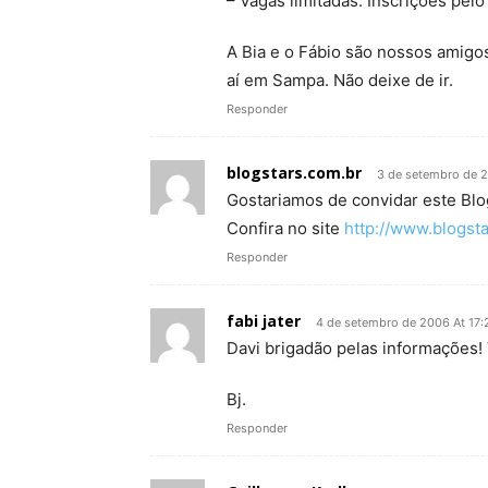
– Vagas limitadas. Inscrições pel
A Bia e o Fábio são nossos amig
aí em Sampa. Não deixe de ir.
Responder
blogstars.com.br
3 de setembro de 2
Gostariamos de convidar este Blog
Confira no site
http://www.blogst
Responder
fabi jater
4 de setembro de 2006 At 17:
Davi brigadão pelas informações! Vo
Bj.
Responder