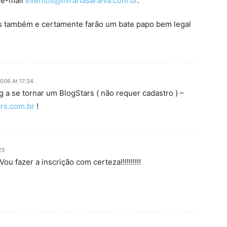
o e-mail
eventos@livrariasaraiva.com.br
.
os também e certamente farão um bate papo bem legal
006 At 17:34
 a se tornar um BlogStars ( não requer cadastro ) –
ars.com.br
!
25
u fazer a inscrição com certeza!!!!!!!!!!