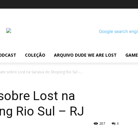
ODCAST
COLEÇÃO
ARQUIVO DUDE WE ARE LOST
GAME
e sobre Lost na Saraiva do Shoping Rio Sul –...
sobre Lost na
ng Rio Sul – RJ
207
8