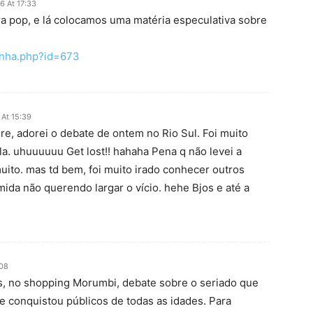
6 At 17:33
ra pop, e lá colocamos uma matéria especulativa sobre
nha.php?id=673
 At 15:39
dre, adorei o debate de ontem no Rio Sul. Foi muito
ila. uhuuuuuu Get lost!! hahaha Pena q não levei a
uito. mas td bem, foi muito irado conhecer outros
ida não querendo largar o vício. hehe Bjos e até a
:08
as, no shopping Morumbi, debate sobre o seriado que
 e conquistou públicos de todas as idades. Para