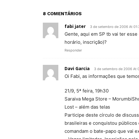
8 COMENTÁRIOS
fabi jater
3 de setembro de 2006 At 01:
Gente, aqui em SP tb vai ter esse
horário, inscrição)?
Responder
Davi Garcia
3 de setembro de 2006 At 
Oi Fabi, as informações que temo
21/9, 5ª feira, 19h30
Saraiva Mega Store – MorumbiSh
Lost – além das telas
Participe deste círculo de discus
brasileiras e conquistou públicos 
comandam o bate-papo que vai exp