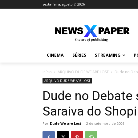
sexta-feira, agosto 7, 2026
CINEMA
SÉRIES
STREAMING
P
Início
ARQUIVO DUDE WE ARE LOST
Dude no Debat
ARQUIVO DUDE WE ARE LOST
Dude no Debate 
Saraiva do Shopi
Por
Dude We are Lost
-
2 de setembro de 2006