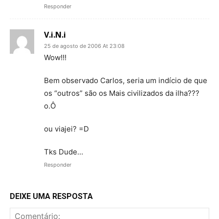
Responder
V.i.N.i
25 de agosto de 2006 At 23:08
Wow!!!
Bem observado Carlos, seria um indício de que
os “outros” são os Mais civilizados da ilha???
o.Ô
ou viajei? =D
Tks Dude…
Responder
DEIXE UMA RESPOSTA