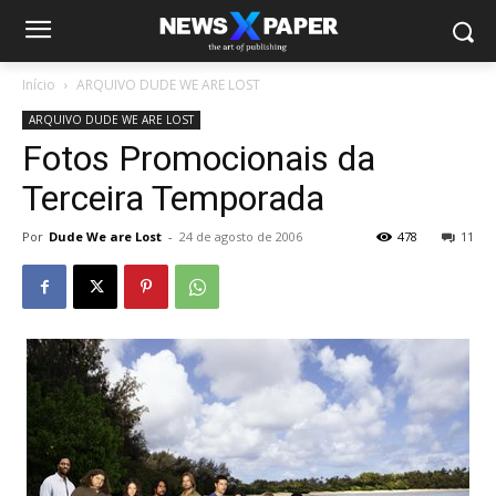
Início
ARQUIVO DUDE WE ARE LOST
ARQUIVO DUDE WE ARE LOST
Fotos Promocionais da
Terceira Temporada
Por
Dude We are Lost
-
24 de agosto de 2006
478
11