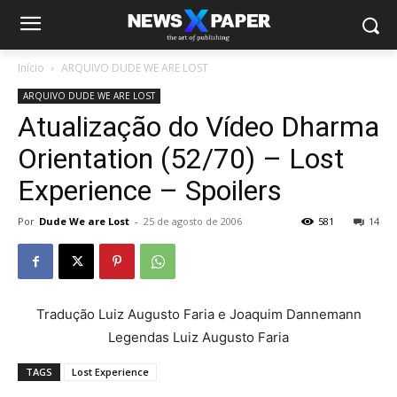
Início
ARQUIVO DUDE WE ARE LOST
ARQUIVO DUDE WE ARE LOST
Atualização do Vídeo Dharma
Orientation (52/70) – Lost
Experience – Spoilers
Por
Dude We are Lost
-
25 de agosto de 2006
581
14
Tradução Luiz Augusto Faria e Joaquim Dannemann
Legendas Luiz Augusto Faria
TAGS
Lost Experience