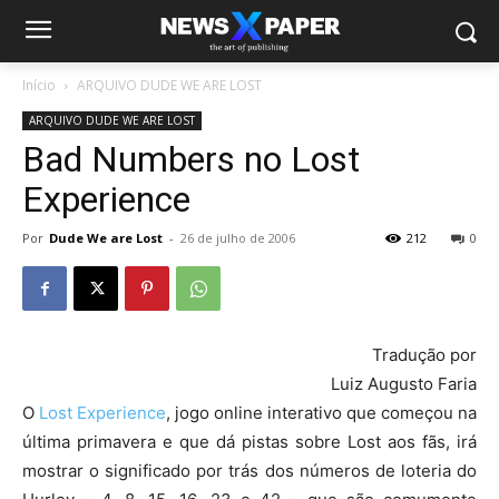
Início
ARQUIVO DUDE WE ARE LOST
ARQUIVO DUDE WE ARE LOST
Bad Numbers no Lost
Experience
Por
Dude We are Lost
-
26 de julho de 2006
212
0
Tradução por
Luiz Augusto Faria
O
Lost Experience
, jogo online interativo que começou na
última primavera e que dá pistas sobre Lost aos fãs, irá
mostrar o significado por trás dos números de loteria do