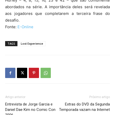
Hurley – 4, 8, 15, 16, 23 e 42 – que são comumente
abordados na série. A importância deles será revelada
aos jogadores que completarem a terceira frase do
desafio.
Fonte:
E-Online
TAGS
Lost Experience
Artigo anterior
Próximo artigo
Entrevista de Jorge Garcia e
Extras do DVD da Segunda
Daniel Dae Kim no Comic Con
Temporada vazam na Internet