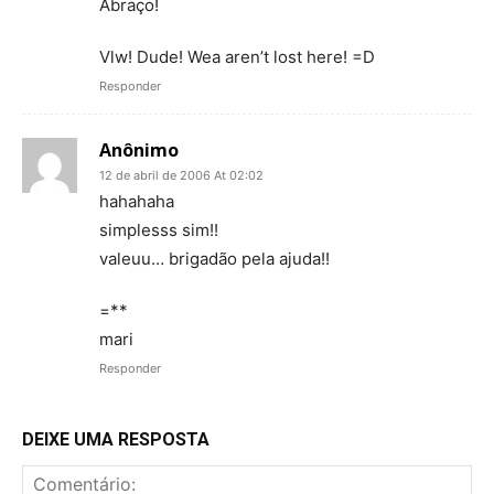
Abraço!
Vlw! Dude! Wea aren’t lost here! =D
Responder
Anônimo
12 de abril de 2006 At 02:02
hahahaha
simplesss sim!!
valeuu… brigadão pela ajuda!!
=**
mari
Responder
DEIXE UMA RESPOSTA