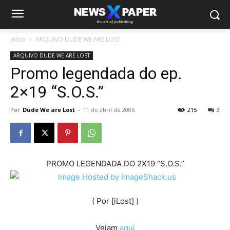
Início
ARQUIVO DUDE WE ARE LOST
ARQUIVO DUDE WE ARE LOST
Promo legendada do ep.
2×19 “S.O.S.”
Por
Dude We are Lost
-
11 de abril de 2006
215
3
PROMO LEGENDADA DO 2X19 “S.O.S.”
( Por [iLost] )
Vejam
aqui