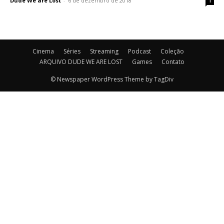
Dude We are Lost
-
6 de dezembro de 2018
1
Cinema
Séries
Streaming
Podcast
Coleção
ARQUIVO DUDE WE ARE LOST
Games
Contato
© Newspaper WordPress Theme by TagDiv