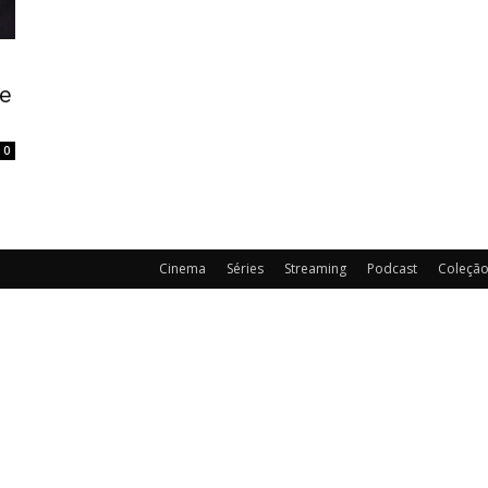
E
e
0
Cinema
Séries
Streaming
Podcast
Coleçã