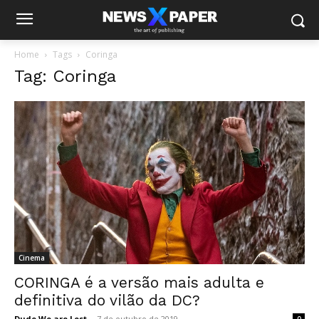
Home
Tags
Coringa
Tag: Coringa
Cinema
CORINGA é a versão mais adulta e
definitiva do vilão da DC?
Dude We are Lost
-
7 de outubro de 2019