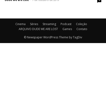
0
Cinema
Séries
Streaming
Podcast
Coleção
ARQUIVO DUDE WE ARE LOST
Games
Contato
© Newspaper WordPress Theme by TagDiv