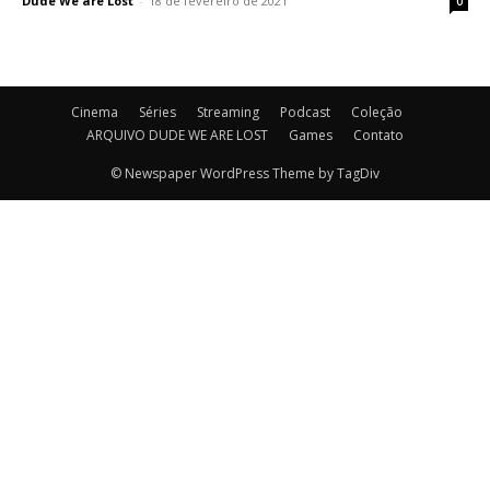
Dude We are Lost
-
18 de fevereiro de 2021
0
Cinema
Séries
Streaming
Podcast
Coleção
ARQUIVO DUDE WE ARE LOST
Games
Contato
© Newspaper WordPress Theme by TagDiv