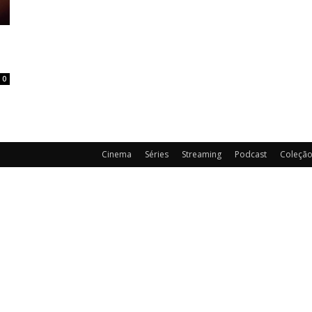
0
Cinema
Séries
Streaming
Podcast
Coleçã