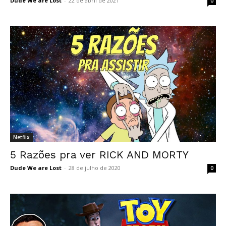
Dude We are Lost
-
22 de abril de 2021
0
Netflix
5 Razões pra ver RICK AND MORTY
Dude We are Lost
-
28 de julho de 2020
0